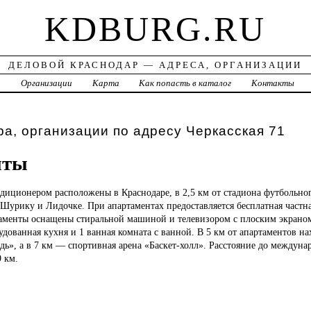
KDBURG.RU
ДЕЛОВОЙ КРАСНОДАР — АДРЕСА, ОРГАНИЗАЦИИ
а
Организации
Карта
Как попасть в каталог
Контакты
а, организации по адресу Черкасская 71
нты
ндиционером расположены в Краснодаре, в 2,5 км от стадиона футбольно
 Шурику и Лидочке. При апартаментах предоставляется бесплатная частна
таменты оснащены стиральной машиной и телевизором с плоским экрано
рудованная кухня и 1 ванная комната с ванной. В 5 км от апартаментов н
ь», а в 7 км — спортивная арена «Баскет-холл». Расстояние до междуна
9 км.