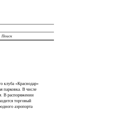
Поиск
го клуба «Краснодар»
я парковка. В числе
м. В распоряжении
аходится торговый
родного аэропорта