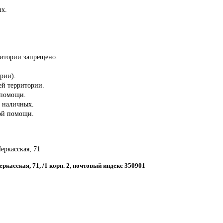
их.
ритории запрещено.
ории).
сей территории.
 помощи.
з наличных.
ой помощи.
Черкасская, 71
еркасская, 71, /1 корп. 2, почтовый индекс 350901