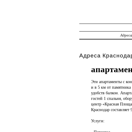
Адрес
Адреса Краснодар
апартаме
Эти апартаменты
с ко
и в 5 км от памятника
удобств балкон. Апар
гостей 1 спальня, обо
центр «Красная Площад
Краснодар составляет 
Услуги:
- Парковка.