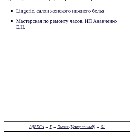
Lingerie, салон женского нижнего белья
Мастерская по ремонту часов, ИП Ананченко
Е.Н.
АДРЕСА
→
Г
→
Гоголя (Центральный)
→
61