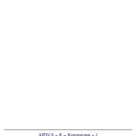
АДРЕСА
→
К
→
Кореновская
→
2