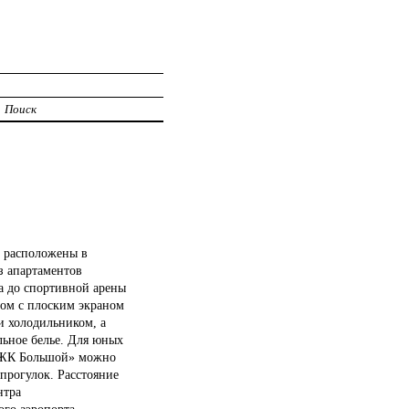
Поиск
i расположены в
з апартаментов
 а до спортивной арены
ром с плоским экраном
и холодильником, а
льное белье. Для юных
6, ЖК Большой» можно
прогулок. Расстояние
нтра
го аэропорта