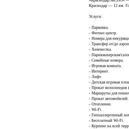
Краснодар — 12 км. Го
Услуги:
- Парковка.
- Фитнес-центр.
- Номера для некурящ
- Трансфер от/до аэроп
- Химчистка.
- Парикмахерская/сало
- Семейные номера.
- Игровая комната.
- Интернет.
- Лифт.
- Детская игровая пло
- Прокат велосипедов 
- Маршруты для пеших
- Прокат автомобилей.
- Отопление.
- Wi-Fi.
- Гипоаллергенный но
- Бесплатный Wi-Fi.
- Курение на всей тер