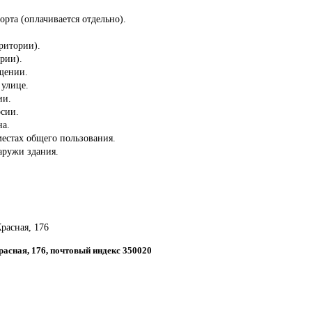
орта (оплачивается отдельно).
ритории).
ории).
ещении.
 улице.
ии.
рсии.
на.
местах общего пользования.
аружи здания.
Красная, 176
Красная, 176, почтовый индекс 350020