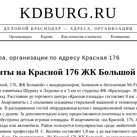
KDBURG.RU
ДЕЛОВОЙ КРАСНОДАР — АДРЕСА, ОРГАНИЗАЦИИ
а
Организации
Карта
Как попасть в каталог
Контакты
а, организации по адресу Красная 176
нты на Красной 176 ЖК Большой
ной, 176, ЖК Большой» с кондиционером, балконом и бесплатным Wi-F
от памятника Шурику и Лидочке и в 5 км от стадиона ФК «Краснодар». И
род. Расстояние до торгового центра «Красная площадь» составляет 8 км,
. Апартаменты с 2 спальнями оснащены стиральной машиной и телевизо
и. В распоряжении гостей оборудованная кухня с микроволновой печью 
а с душем. За дополнительную плату предоставляются полотенца и посте
обустроена детская игровая площадка. В апартаментах «на Красной, 17
педы или автомобиль. Район пользуется популярностью среди любителей 
 имени профессора И. С. Косенко составляет 1,8 км, а до выставочного це
9 км. От апартаментов «На Красной 176 ЖК Большой» до международно