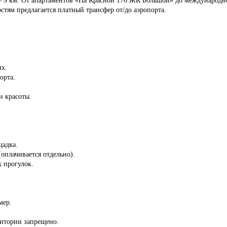
стям предлагается платный трансфер от/до аэропорта.
их.
орта.
н красоты.
щадка.
(оплачивается отдельно).
 прогулок.
мер.
ритории запрещено.