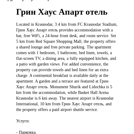
Грин Хаус Апарт отель
Located in
Krasnodar, 3.4 km from FC Krasnodar Stadium,
Грин Хаус Апарт отель provides accommodation with a
bar, free WiFi, a 24-hour front desk, and room service. Set
5 km from Red Square Shopping Mall, the property offers
a shared lounge and free private parking. The apartment
comes with 1 bedroom, 1 bathroom, bed linen, towels, a
flat-screen TV, a dining area, a fully equipped kitchen, and
a patio with garden views. For added convenience, the
property can provide towels and bed linen for an extra
charge. A continental breakfast is available daily at the
apartment. A garden and a terrace are featured at Грин
Хаус Апарт отель. Monument Shurik and Lidochka is 5
km from the accommodation, while Basket Hall Arena
Krasnodar is 6 km away. The nearest airport is Krasnodar
International, 10 km from Грин Хаус Апарт отель, and
the property offers a paid airport shuttle service.
Услуги:
- Парковка.