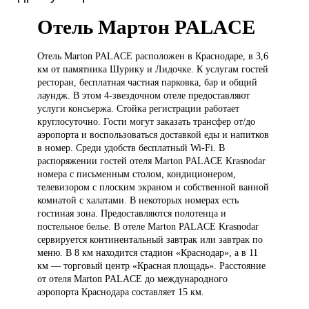
Отель Мартон PALACE
Отель Marton
PALACE расположен в Краснодаре, в 3,6
км от памятника Шурику и Лидочке. К услугам гостей
ресторан, бесплатная частная парковка, бар и общий
лаундж. В этом 4-звездочном отеле предоставляют
услуги консьержа. Стойка регистрации работает
круглосуточно. Гости могут заказать трансфер от/до
аэропорта и воспользоваться доставкой еды и напитков
в номер. Среди удобств бесплатный Wi-Fi. В
распоряжении гостей отеля Marton PALACE Krasnodar
номера с письменным столом, кондиционером,
телевизором с плоским экраном и собственной ванной
комнатой с халатами. В некоторых номерах есть
гостиная зона. Предоставляются полотенца и
постельное белье. В отеле Marton PALACE Krasnodar
сервируется континентальный завтрак или завтрак по
меню. В 8 км находится стадион «Краснодар», а в 11
км — торговый центр «Красная площадь». Расстояние
от отеля Marton PALACE до международного
аэропорта Краснодара составляет 15 км.