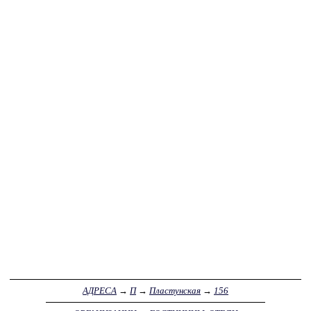
АДРЕСА
→
П
→
Пластунская
→
156