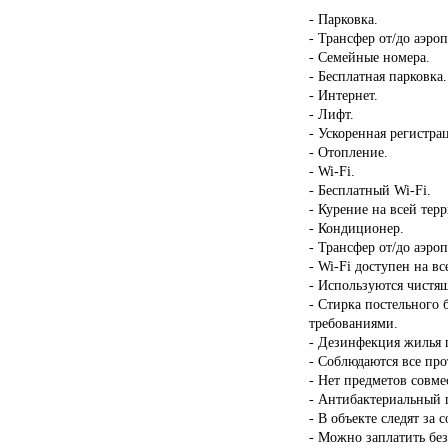
- Парковка.
- Трансфер от/до аэроп
- Семейные номера.
- Бесплатная парковка.
- Интернет.
- Лифт.
- Ускоренная регистрац
- Отопление.
- Wi-Fi.
- Бесплатный Wi-Fi.
- Курение на всей тер
- Кондиционер.
- Трансфер от/до аэроп
- Wi-Fi доступен на в
- Используются чистящ
- Стирка постельного 
требованиями.
- Дезинфекция жилья п
- Соблюдаются все пр
- Нет предметов совме
- Антибактериальный г
- В объекте следят за 
- Можно заплатить бе