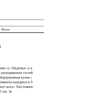
Поиск
5
урик» и «Лидочка» и в
В распоряжении гостей
оборудованная кухня с
аменты находятся в 9
кет-холл». Расстояние
1 км. За