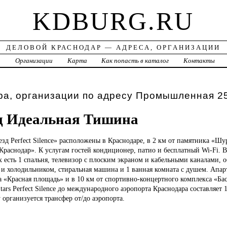
KDBURG.RU
ДЕЛОВОЙ КРАСНОДАР — АДРЕСА, ОРГАНИЗАЦИИ
а
Организации
Карта
Как попасть в каталог
Контакты
ра, организации по адресу Промышленная 2
д Идеальная Тишина
езд Perfect Silence» расположены в Краснодаре, в 2 км от памятника «Ш
Краснодар». К услугам гостей кондиционер, патио и бесплатный Wi-Fi. 
х есть 1 спальня, телевизор с плоским экраном и кабельными каналами, 
и холодильником, стиральная машина и 1 ванная комната с душем. Апарт
а «Красная площадь» и в 10 км от спортивно-концертного комплекса «Бас
tars Perfect Silence до международного аэропорта Краснодара составляет 1
организуется трансфер от/до аэропорта.