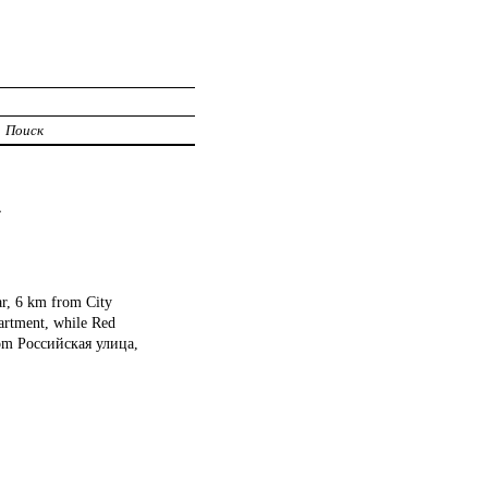
Поиск
1
r, 6 km from City
artment, while Red
from Российская улица,