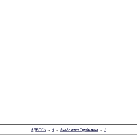
АДРЕСА
→
А
→
Академика Трубилина
→
1