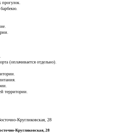
 прогулок.
 барбекю.
ие.
ории.
.
орта (оплачивается отдельно).
ритории.
питания.
рии.
сей территории.
 Восточно-Кругликовская, 28
Восточно-Кругликовская, 28