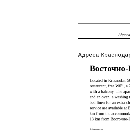
Адрес
Адреса Краснодар
Восточно-
Located in
Krasnodar, 
restaurant, free WiFi, a
with a balcony. The apar
and an oven, a washing 
bed linen for an extra c
service are available a
km from the accommodati
13 km from Восточно-Кру
Услуги: