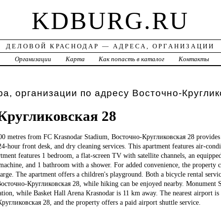
KDBURG.RU
ДЕЛОВОЙ КРАСНОДАР — АДРЕСА, ОРГАНИЗАЦИИ
а
Организации
Карта
Как попасть в каталог
Контакты
а, организации по адресу Восточно-Круглик
Кругликовская 28
500 metres from FC Krasnodar Stadium, Восточно-Кругликовская 28 provides
 24-hour front desk, and dry cleaning services. This apartment features air-co
tment features 1 bedroom, a flat-screen TV with satellite channels, an equipped
machine, and 1 bathroom with a shower. For added convenience, the property c
harge. The apartment offers a children's playground. Both a bicycle rental servic
t Восточно-Кругликовская 28, while hiking can be enjoyed nearby. Monument S
on, while Basket Hall Arena Krasnodar is 11 km away. The nearest airport is 
гликовская 28, and the property offers a paid airport shuttle service.