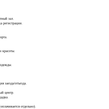
тный зал.
ка регистрации.
орта.
н красоты.
 одежды.
ия заезда/отъезда.
ый центр.
щадка.
(оплачивается отдельно).