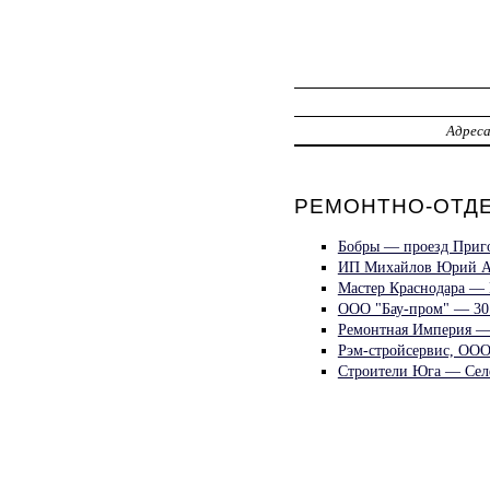
Адрес
РЕМОНТНО-ОТДЕ
Бобры — проезд Приг
ИП Михайлов Юрий Ан
Мастер Краснодара —
ООО "Бау-пром" — 30
Ремонтная Империя — 
Рэм-стройсервис, ООО
Строители Юга — Селе