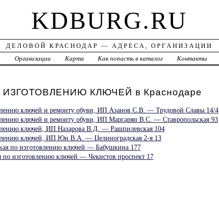
KDBURG.RU
ДЕЛОВОЙ КРАСНОДАР — АДРЕСА, ОРГАНИЗАЦИИ
а
Организации
Карта
Как попасть в каталог
Контакты
 ИЗГОТОВЛЕНИЮ КЛЮЧЕЙ в Краснодаре
влению ключей и ремонту обуви, ИП Азанов С.В. — Трудовой Славы 14/4
влению ключей и ремонту обуви, ИП Маргарян В.С. — Ставропольская 93
влению ключей, ИП Назарова В.Д. — Рашпилевская 104
влению ключей, ИП Юн В.А. — Целиноградская 2-я 13
ская по изготовлению ключей — Бабушкина 177
ая по изготовлению ключей — Чекистов проспект 17